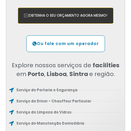
OBTENHA O SEU ORÇAMENTO AGORA MESMO!
Ou fale com um operador
Explore nossos serviços de
facilities
em
Porto
,
Lisboa
,
Sintra
e região.
Serviço de Portaria e Segurança
Serviço de Driver - Chauffeur Particular
Serviço de Limpeza de Vidros
Serviço de Manutenção Domiciliária