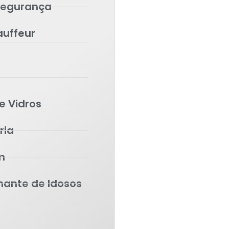
 Segurança
auffeur
e Vidros
ia​
m
ante de Idosos
r