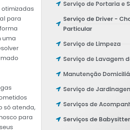
Serviço de Portaria e
s otimizadas
al para
Serviço de Driver - Ch
 forma
Particular
om uma
Serviço de Limpeza
solver
ormado
Serviço de Lavagem d
Manutenção Domiciliár
egas
Serviço de Jardinage
rometidos
Serviços de Acompanh
o só atenda,
onosco para
Serviços de Babysitte
 seus