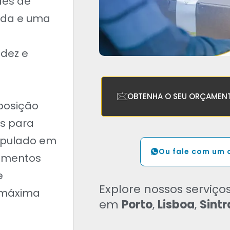
des de
ada e uma
dez e
OBTENHA O SEU ORÇAMEN
sposição
os para
tipulado em
Ou fale com um 
cumentos
e
Explore nossos serviço
 máxima
em
Porto
,
Lisboa
,
Sint