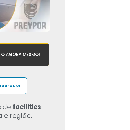
TO AGORA MESMO!
operador
s de
facilities
ra
e região.